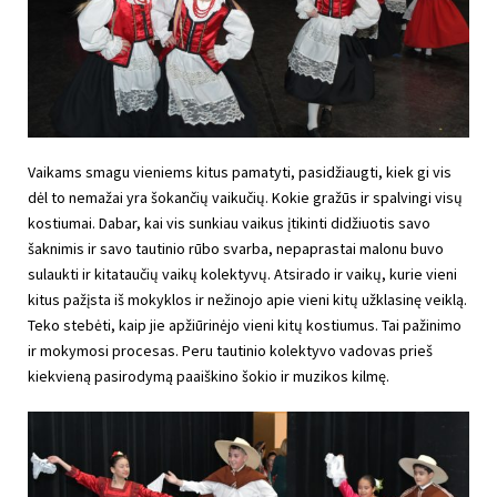
Vaikams smagu vieniems kitus pamatyti, pasidžiaugti, kiek gi vis
dėl to nemažai yra šokančių vaikučių. Kokie gražūs ir spalvingi visų
kostiumai. Dabar, kai vis sunkiau vaikus įtikinti didžiuotis savo
šaknimis ir savo tautinio rūbo svarba, nepaprastai malonu buvo
sulaukti ir kitataučių vaikų kolektyvų. Atsirado ir vaikų, kurie vieni
kitus pažįsta iš mokyklos ir nežinojo apie vieni kitų užklasinę veiklą.
Teko stebėti, kaip jie apžiūrinėjo vieni kitų kostiumus. Tai pažinimo
ir mokymosi procesas. Peru tautinio kolektyvo vadovas prieš
kiekvieną pasirodymą paaiškino šokio ir muzikos kilmę.