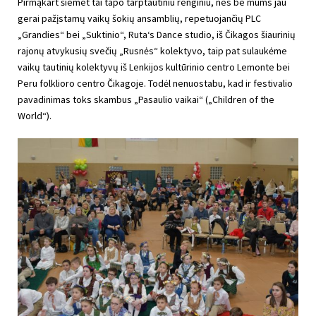
Pirmąkart šiemet tai tapo tarptautiniu renginiu, nes be mums jau
gerai pažįstamų vaikų šokių ansamblių, repetuojančių PLC
„Grandies“ bei „Suktinio“, Ruta‘s Dance studio, iš Čikagos šiaurinių
rajonų atvykusių svečių „Rusnės“ kolektyvo, taip pat sulaukėme
vaikų tautinių kolektyvų iš Lenkijos kultūrinio centro Lemonte bei
Peru folklioro centro Čikagoje. Todėl nenuostabu, kad ir festivalio
pavadinimas toks skambus „Pasaulio vaikai“ („Children of the
World“).