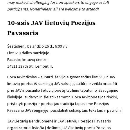
may make it challenging for non-speakers to engage as full
participants. Nonetheless, all are welcome to attend!
10-asis JAV lietuvių Poezijos
Pavasaris
Šeštadienį, balandžio 26 d., 6:00 v.v.
Lietuvių dailės muziejuje
Pasaulio lietuvių centre
14911 127th St., Lemont, IL
PoPaJAVlt tikslas – suburti išeivijoje gyvenančius lietuvių ir JAV
lietuvių poetus iš skirtingų JAV valstijų, kultūrine veikla prisidėti
prie JAV ir pasaulio lietuvių poetų tautinio tapatumo išsaugojimo
išeivijoje, sudaryti ir išleisti kasmetinį PoPaJAVlt poezijos rinkinį,
pristatyti poeziją ir poetus jau tradicija tapusiame Poezijos
Pavasario JAV renginyje, pasidalinti sukauptais tekstais ir patirtimi.
JAV Lietuvių Bendruomenė ir JAV lietuvių Poezijos Pavasario
organizatoriai kviečia į dešimtąjį JAV lietuvių poetų Poezijos