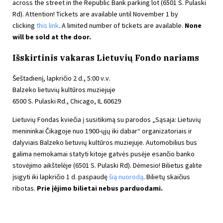
across the street in the Republic Bank parking lot (6501 S. Pulaski
Rd). Attention! Tickets are available until November 1 by
clicking
this link
. A limited number of tickets are available.
None
will be sold at the door.
Išskirtinis vakaras Lietuvių Fondo nariams
Šeštadienį, lapkričio 2 d., 5:00 v.v.
Balzeko lietuvių kultūros muziejuje
6500 S. Pulaski Rd., Chicago, IL 60629
Lietuvių Fondas kviečia į susitikimą su parodos „Sąsaja: Lietuvių
menininkai Čikagoje nuo 1900-ųjų iki dabar“ organizatoriais ir
dalyviais Balzeko lietuvių kultūros muziejuje. Automobilius bus
galima nemokamai statyti kitoje gatvės pusėje esančio banko
stovėjimo aikštelėje (6501 S. Pulaski Rd). Dėmesio! Bilietus galite
įsigyti iki lapkričio 1 d. paspaudę
šią nuorodą
. Bilietų skaičius
ribotas.
Prie įėjimo bilietai
nebus parduodami.