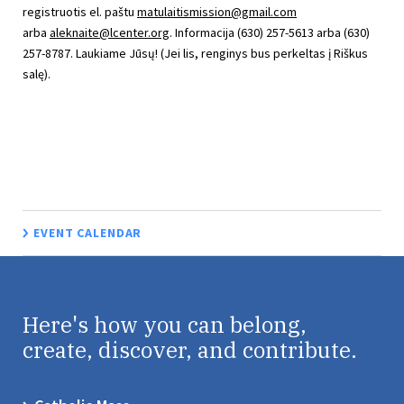
registruotis el. paštu
matulaitismission@gmail.com
arba
aleknaite@lcenter.org
. Informacija (630) 257-5613 arba (630)
257-8787. Laukiame Jūsų! (Jei lis, renginys bus perkeltas į Riškus
salę).
EVENT CALENDAR
Here's how you can belong,
create, discover, and contribute.