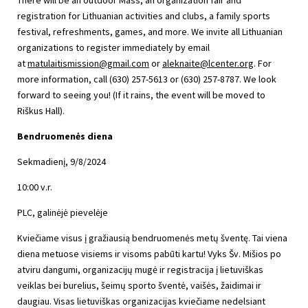
registration for Lithuanian activities and clubs, a family sports
festival, refreshments, games, and more. We invite all Lithuanian
organizations to register immediately by email
at
matulaitismission@gmail.com
or
aleknaite@lcenter.org
. For
more information, call (630) 257-5613 or (630) 257-8787. We look
forward to seeing you! (If it rains, the event will be moved to
Riškus Hall).
Bendruomenės diena
Sekmadienį, 9/8/2024
10:00 v.r.
PLC, galinėjė pievelėje
Kviečiame visus į gražiausią bendruomenės metų šventę. Tai viena
diena metuose visiems ir visoms pabūti kartu! Vyks Šv. Mišios po
atviru dangumi, organizacijų mugė ir registracija į lietuviškas
veiklas bei burelius, šeimų sporto šventė, vaišės, žaidimai ir
daugiau. Visas lietuviškas organizacijas kviečiame nedelsiant