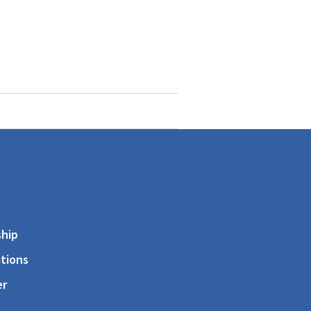
s
hip
tions
er