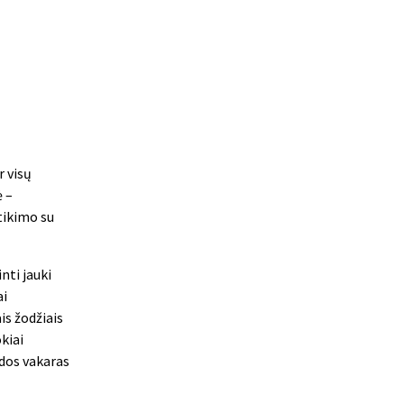
r visų
ė –
tikimo su
nti jauki
ai
s žodžiais
kiai
ldos vakaras