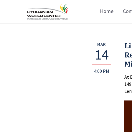
Home
Com
L
MAR
14
Re
Mi
4:00 PM
At 
149
Lem