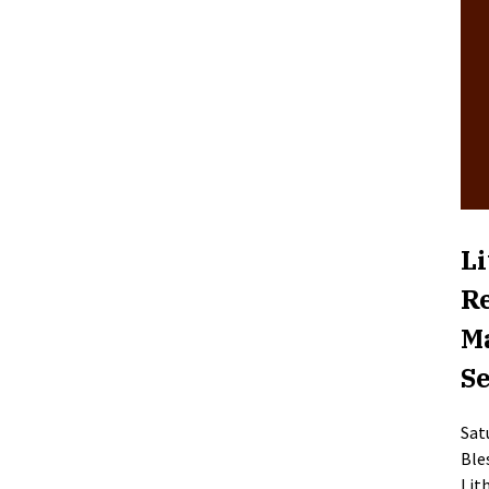
L
Re
Ma
S
Sat
Ble
Lit