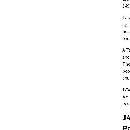
149
Tai
age
hea
for
A T
sho
The
peo
chu
Whi
the
are
JA
Pa