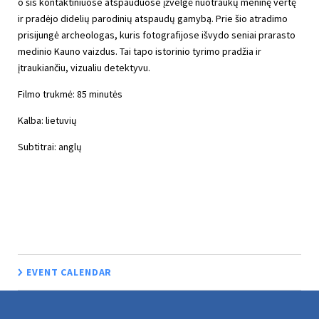
o šis kontaktiniuose atspauduose įžvelgė nuotraukų meninę vertę
ir pradėjo didelių parodinių atspaudų gamybą. Prie šio atradimo
prisijungė archeologas, kuris fotografijose išvydo seniai prarasto
medinio Kauno vaizdus. Tai tapo istorinio tyrimo pradžia ir
įtraukiančiu, vizualiu detektyvu.
Filmo trukmė: 85 minutės
Kalba: lietuvių
Subtitrai: anglų
EVENT CALENDAR