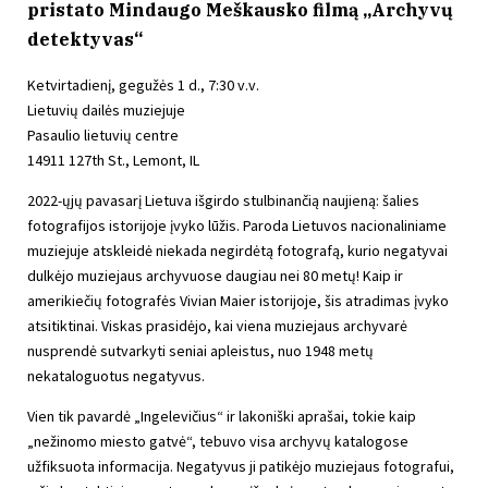
pristato Mindaugo Meškausko filmą „Archyvų
detektyvas“
Ketvirtadienį, gegužės 1 d., 7:30 v.v.
Lietuvių dailės muziejuje
Pasaulio lietuvių centre
14911 127th St., Lemont, IL
2022-ųjų pavasarį Lietuva išgirdo stulbinančią naujieną: šalies
fotografijos istorijoje įvyko lūžis. Paroda Lietuvos nacionaliniame
muziejuje atskleidė niekada negirdėtą fotografą, kurio negatyvai
dulkėjo muziejaus archyvuose daugiau nei 80 metų! Kaip ir
amerikiečių fotografės Vivian Maier istorijoje, šis atradimas įvyko
atsitiktinai. Viskas prasidėjo, kai viena muziejaus archyvarė
nusprendė sutvarkyti seniai apleistus, nuo 1948 metų
nekataloguotus negatyvus.
Vien tik pavardė „Ingelevičius“ ir lakoniški aprašai, tokie kaip
„nežinomo miesto gatvė“, tebuvo visa archyvų katalogose
užfiksuota informacija. Negatyvus ji patikėjo muziejaus fotografui,