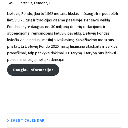
14911 127th St, Lemont, IL
Lietuvių Fondo, įkurto 1962 metais, tikslas – išsaugoti ir puoselėti
lietuvių kultūrą ir tradicijas visame pasaulyje. Per savo veiklą
Fondas skyrė daugiau nei 30 milijonų dolerių dotacijoms ir
stipendijoms, remiančioms lietuvių paveldą. Lietuvių Fondas
kviečia visus narius į metinį suvažiavimą. Suvažiavimo metu bus
pristatyta Lietuvių Fondo 2025 metų finansinė ataskaita ir veiklos
pranešimai, taip pat vyks rinkimai į LF tarybą. Į tarybą bus išrinkti
penki nariai trejų metų kadencijai.
Daugiau informacijos
EVENT CALENDAR