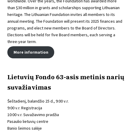
worldwide. Over the years, the Foundation has awarded more
than $30 million in grants and scholarships supporting Lithuanian
heritage. The Lithuanian Foundation invites all members to its
annual meeting. The Foundation will present its 2025 finances and
programs, and elect new members to the Board of Directors.
Elections will be held for five Board members, each serving a
three-year term.
More information
Lietuvių Fondo 63-asis metinis narių
suvažiavimas
Šeštadienį, balandžio 25 d., 9:00 v.r.
9:00 v.r. Registracija
10:00 v.r. Suvažiavimo pradžia
Pasaulio lietuvių centre
Banio šeimos salėje