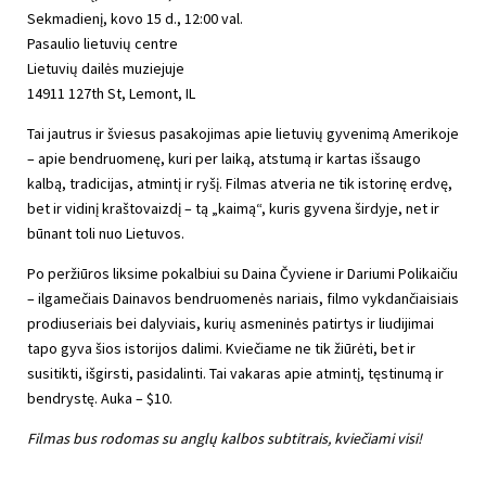
Sekmadienį, kovo 15 d., 12:00 val.
Pasaulio lietuvių centre
Lietuvių dailės muziejuje
14911 127th St, Lemont, IL
Tai jautrus ir šviesus pasakojimas apie lietuvių gyvenimą Amerikoje
– apie bendruomenę, kuri per laiką, atstumą ir kartas išsaugo
kalbą, tradicijas, atmintį ir ryšį. Filmas atveria ne tik istorinę erdvę,
bet ir vidinį kraštovaizdį – tą „kaimą“, kuris gyvena širdyje, net ir
būnant toli nuo Lietuvos.
Po peržiūros liksime pokalbiui su Daina Čyviene ir Dariumi Polikaičiu
– ilgamečiais Dainavos bendruomenės nariais, filmo vykdančiaisiais
prodiuseriais bei dalyviais, kurių asmeninės patirtys ir liudijimai
tapo gyva šios istorijos dalimi. Kviečiame ne tik žiūrėti, bet ir
susitikti, išgirsti, pasidalinti. Tai vakaras apie atmintį, tęstinumą ir
bendrystę. Auka – $10.
Filmas bus rodomas su anglų kalbos subtitrais, kviečiami visi!