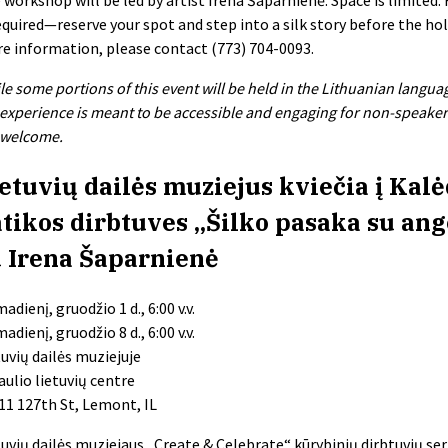
required—reserve your spot and step into a silk story before the hol
e information, please contact (773) 704-0093.
le some portions of this event will be held in the Lithuanian langua
 experience is meant to be accessible and engaging for non-speakers 
 welcome.
etuvių dailės muziejus kviečia į Kal
tikos dirbtuves „Šilko pasaka su ang
 Irena Šaparnienė
adienį, gruodžio 1 d., 6:00 v.v.
adienį, gruodžio 8 d., 6:00 v.v.
tuvių dailės muziejuje
aulio lietuvių centre
11 127th St, Lemont, IL
tuvių dailės muziejaus „Create & Celebrate“ kūrybinių dirbtuvių seri