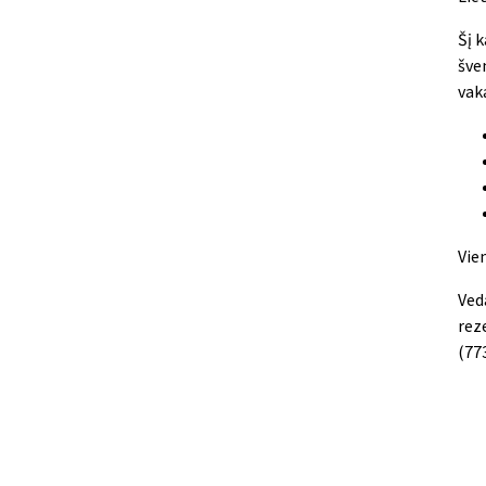
Šį 
šve
vak
Vie
Ved
reze
(77