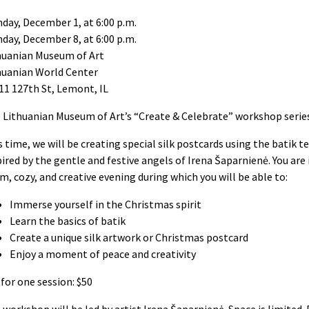
day, December 1, at 6:00 p.m.
day, December 8, at 6:00 p.m.
huanian Museum of Art
huanian World Center
11 127th St, Lemont, IL
 Lithuanian Museum of Art’s “Create & Celebrate” workshop series
s time, we will be creating special silk postcards using the batik t
pired by the gentle and festive angels of Irena Šaparnienė. You are 
m, cozy, and creative evening during which you will be able to:
Immerse yourself in the Christmas spirit
Learn the basics of batik
Create a unique silk artwork or Christmas postcard
Enjoy a moment of peace and creativity
 for one session: $50
 workshop will be led by artist Irena Šaparnienė. Space is limited.