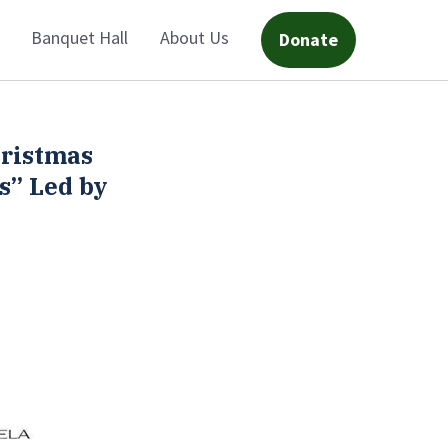
Banquet Hall
About Us
Donate
hristmas
s” Led by