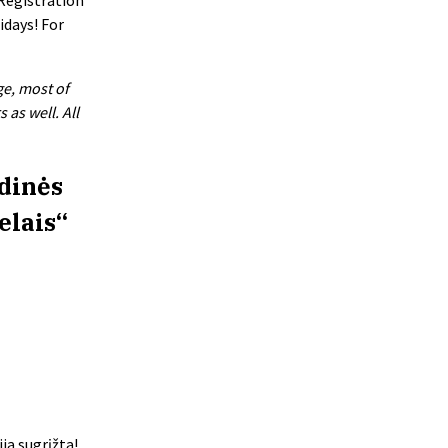
idays! For
ge, most of
as well. All
ėdinės
elais“
ja sugrįžta!