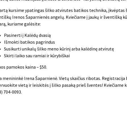
kartą kursime ypatingas šilko atvirutes batikos technika, įkvėptas š
ntiškų Irenos Šaparnienės angelų. Kviečiame į jaukų ir šventišką k
arą, kuriame galėsite:
Pasinerti į Kalėdų dvasią
Išmokti batikos pagrindus
Susikurti unikalų šilko meno kūrinį arba kalėdinę atvirutę
Skirti laiko sau ramiai ir kūrybiškai
nos pamokos kaina – $50.
a menininkė Irena Šaparnienė. Vietų skaičius ribotas. Registracija 
rvuokite vietą ir leiskitės į šilko pasaką prieš šventes! Kviečiame kr
3) 704-0093.