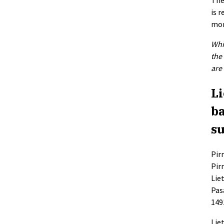
is 
mor
Whi
the
are
Li
ba
su
Pirm
Pirm
Lie
Pas
149
Lie