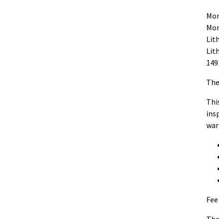
Mon
Mon
Lit
Lit
149
The
Thi
ins
war
Fee
The