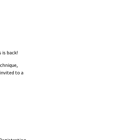
 is back!
echnique,
invited to a
 Registration