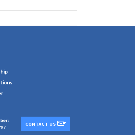
s
hip
tions
er
ber:
CONTACT US
787