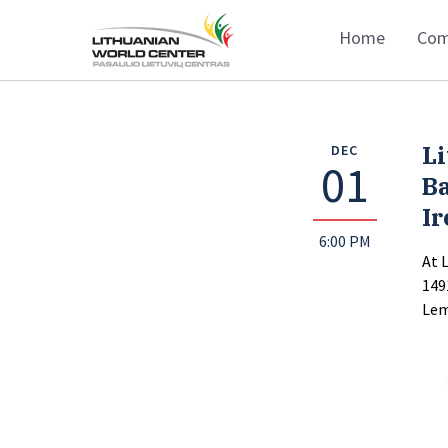
Home
Com
Li
DEC
01
Ba
I
6:00 PM
At 
149
Lem