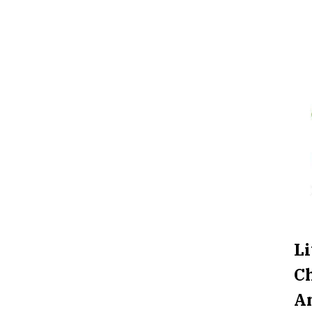
Li
Ch
An