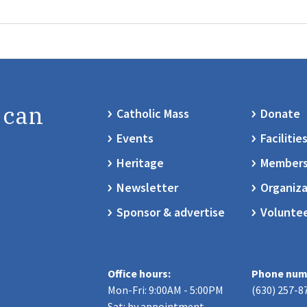
 can
Catholic Mass
Donate
Events
Facilitie
Heritage
Members
Newsletter
Organiza
Sponsor & advertise
Volunte
Office hours:
Phone num
Mon-Fri: 9:00AM - 5:00PM
(630) 257-8
Sat: by appointment