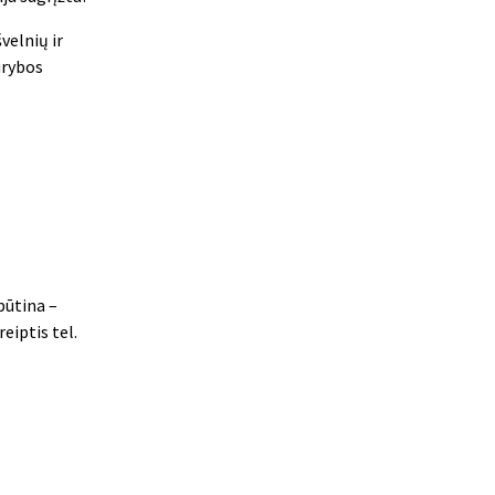
velnių ir
ūrybos
būtina –
eiptis tel.