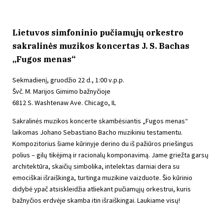
Lietuvos simfoninio pučiamųjų orkestro
sakralinės muzikos koncertas J. S. Bachas
„Fugos menas“
Sekmadienį, gruodžio 22 d., 1:00 v.p.p.
Švč. M. Marijos Gimimo bažnyčioje
6812 S. Washtenaw Ave. Chicago, IL
Sakralinės muzikos koncerte skambėsiantis „Fugos menas“
laikomas Johano Sebastiano Bacho muzikiniu testamentu.
Kompozitorius šiame kūrinyje derino du iš pažiūros priešingus
polius – gilų tikėjimą ir racionalų komponavimą. Jame griežta garsų
architektūra, skaičių simbolika, intelektas darniai dera su
emociškai išraiškinga, turtinga muzikine vaizduote. Šio kūrinio
didybė ypač atsiskleidžia atliekant pučiamųjų orkestrui, kuris
bažnyčios erdvėje skamba itin išraiškingai. Laukiame visų!