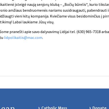
ikaitienė įsteigė naują senjorų klubą – „
Bočių
būrelis“, kurio tiksla
esnio amžiaus bendruomenės nariams susidraugauti, pabendrauti i
idžiaugti vieni kitų kompanija. Kviečiame visus besidominčius į pir
itikimą! Labai laukiame Jūsų visų.
šome pranešti apie savo dalyvavimą Lidijai tel. (630) 965-7318 arba 
tu
lidpolikaitis@mac.com
.
 can
Catholic Mass
Donate