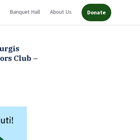
Banquet Hall
About Us
Donate
urgis
ors Club –