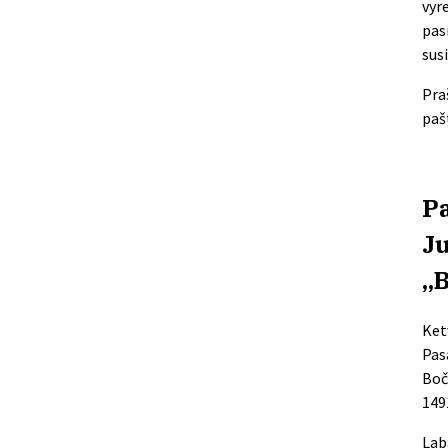
vyr
pas
sus
Pra
paš
Pa
Ju
„
B
Ketv
Pas
Boč
149
Lab