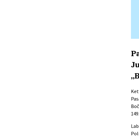
Pa
Ju
„
B
Ketv
Pas
Boč
149
Lab
Pol