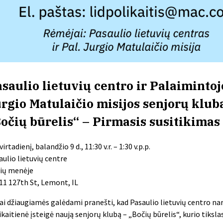
saulio lietuvių centro ir Palaimintoj
rgio Matulaičio misijos senjorų klub
očių
būrelis“ – Pirmasis susitikimas
irtadienį, balandžio 9 d., 11:30 v.r. – 1:30 v.p.p.
aulio lietuvių centre
ių
menėje
11 127th St, Lemont, IL
ai džiaugiamės galėdami pranešti, kad Pasaulio lietuvių centro nar
ikaitienė įsteigė naują senjorų klubą – „
Bočių
būrelis“, kurio tiksla