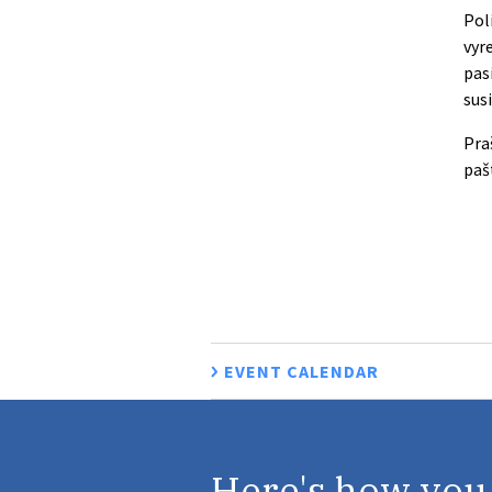
Pol
vyr
pas
sus
Pra
paš
EVENT CALENDAR
Here's how you