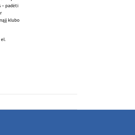
s – padėti
r
mąjį klubo
el.