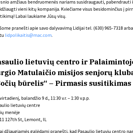
esnio amžiaus bendruomenės nariams susidraugauti, pabendrauti i
idžiaugti vieni kitų kompanija. Kviečiame visus besidominčius į pir
itikimą! Labai laukiame Jūsų visų.
šome pranešti apie savo dalyvavimą Lidijai tel. (630) 965-7318 arba 
tu
lidpolikaitis@mac.com
.
saulio lietuvių centro ir Palaimintoj
rgio Matulaičio misijos senjorų klub
očių
būrelis“ – Pirmasis susitikimas
irtadienį, balandžio 9 d., 11:30 v.r. – 1:30 v.p.p.
aulio lietuvių centre
ių
menėje
11 127th St, Lemont, IL
ai džiaugiamės galėdami pranešti, kad Pasaulio lietuvių centro nar