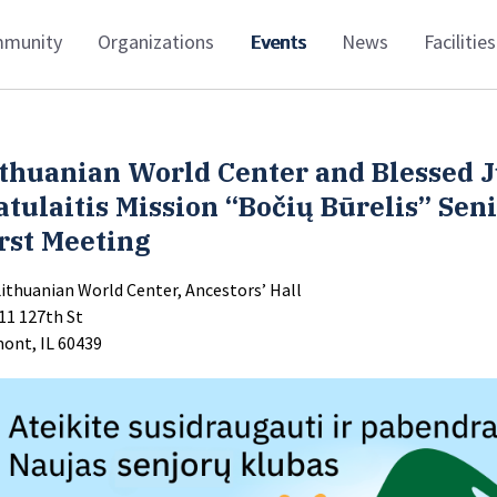
munity
Organizations
Events
News
Facilities
thuanian World Center and Blessed J
tulaitis Mission “Bočių Būrelis” Seni
rst Meeting
Lithuanian World Center, Ancestors’ Hall
11 127th St
ont, IL 60439