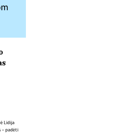
o
as
ė Lidija
s – padėti