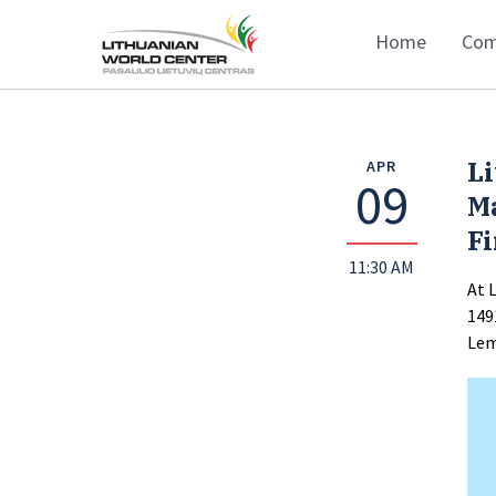
Home
Com
Li
APR
09
Ma
Fi
11:30 AM
At 
149
Lem