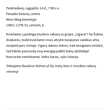
Penktadienį, rugpjūčio 14 d., 7:00 v.v.
Pasaulio lietuvių centre
West Wing kiemelyje
14911 127th St, Lemont, IL
Kviečiame į ypatingą muzikos vakarą su grupe „Cigarai“! Tai Žolinių
išvakarės, todėl kviečiame visus atvykti nusipynus vainikus arba
nusipinti juos vietoje. Cigarų dainos tokios, kad nesigauna nešokti,
tad būkite pasiruošę visą energiją palikti šokių aikštelėje!
Koncertas nemokamas. Veiks baras, vyks loterija.
Dėkojame Rauduve šeimai už šių metų kino ir muzikos vakarų
rėmimą!