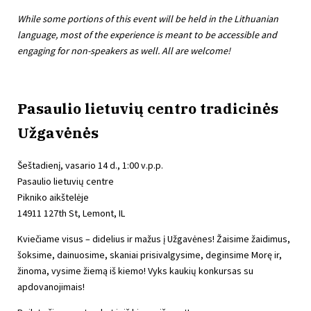
While some portions of this event will be held in the Lithuanian
language, most of the experience is meant to be accessible and
engaging for non-speakers as well. All are welcome!
Pasaulio lietuvių centro tradicinės
Užgavėnės
Šeštadienį, vasario 14 d., 1:00 v.p.p.
Pasaulio lietuvių centre
Pikniko aikštelėje
14911 127th St, Lemont, IL
Kviečiame visus – didelius ir mažus į Užgavėnes! Žaisime žaidimus,
šoksime, dainuosime, skaniai prisivalgysime, deginsime Morę ir,
žinoma, vysime žiemą iš kiemo! Vyks kaukių konkursas su
apdovanojimais!