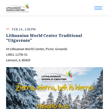
FEB
14
1:00 PM
Lithuanian World Center Traditional
“Užgavėnės”
At Lithuanian World Center, Picnic Grounds
14911 127th St.
Lemont, IL 60439