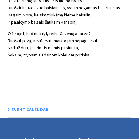
Reik tą žiemą sutvarkyt ir iš kiemo išvaryt!
Ruoškit kaukes kuo baisiausias, vysim negandas bjauriausias.
Degsim Morę, kelsim triukšmą kieme baisulinį.
Ir palaikymo balsais šauksim Kanapinį.
O žinojot, kad nuo ryt, reiks Gavėnią atlaikyt?
Ruoškit pilvą, nekūdėkit, maisto jam nepagailėkit.
Kad už durų jau rimtis mūmis pasitinka,
Šoksim, trypsim su dainom kolei dar pritinka.
EVENT CALENDAR