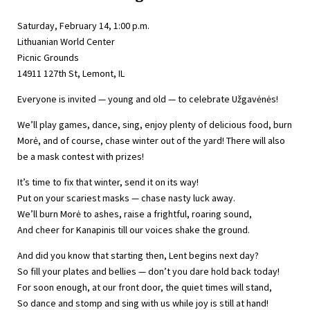
Saturday, February 14, 1:00 p.m.
Lithuanian World Center
Picnic Grounds
14911 127th St, Lemont, IL
Everyone is invited — young and old — to celebrate Užgavėnės!
We’ll play games, dance, sing, enjoy plenty of delicious food, burn
Morė, and of course, chase winter out of the yard! There will also
be a mask contest with prizes!
It’s time to fix that winter, send it on its way!
Put on your scariest masks — chase nasty luck away.
We’ll burn Morė to ashes, raise a frightful, roaring sound,
And cheer for Kanapinis till our voices shake the ground.
And did you know that starting then, Lent begins next day?
So fill your plates and bellies — don’t you dare hold back today!
For soon enough, at our front door, the quiet times will stand,
So dance and stomp and sing with us while joy is still at hand!