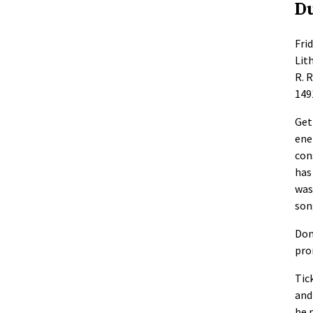
D
Fri
Lit
R. 
149
Get
ene
con
has
was
son
Don
pro
Tic
and
be 