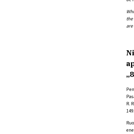
Whi
the
are
Ni
ap
„8
Penk
Pas
R. R
149
Ruo
ene