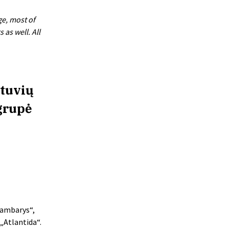
ge, most of
as well. All
etuvių
grupė
Kambarys“,
„Atlantida“.