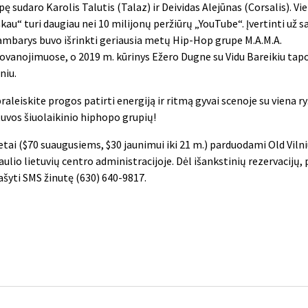
pę sudaro Karolis Talutis (Talaz) ir Deividas Alejūnas (Corsalis). Vie
škau“ turi daugiau nei 10 milijonų peržiūrų „YouTube“. Įvertinti už s
ambarys buvo išrinkti geriausia metų Hip-Hop grupe M.A.M.A.
ovanojimuose, o 2019 m. kūrinys Ežero Dugne su Vidu Bareikiu tap
niu.
raleiskite progos patirti energiją ir ritmą gyvai scenoje su viena r
tuvos šiuolaikinio hiphopo grupių!
ietai ($70 suaugusiems, $30 jaunimui iki 21 m.) parduodami Old Vilni
aulio lietuvių centro administracijoje. Dėl išankstinių rezervacijų
ašyti SMS žinutę (630) 640-9817.