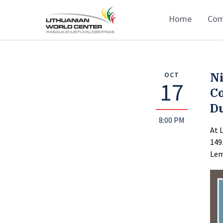
Home
Com
N
OCT
17
C
D
8:00 PM
At 
149
Lem