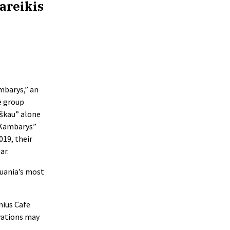
areikis
mbarys,” an
e group
Ieškau” alone
8 Kambarys”
019, their
ar.
huania’s most
lnius Cafe
rvations may