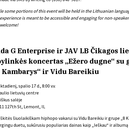
le some portions of this event will be held in the Lithuanian langua
 experience is meant to be accessible and engaging for non-speakers 
 welcome!
da G Enterprise ir JAV LB Čikagos li
ylinkės koncertas „Ežero dugne“ su 
 Kambarys“ ir Vidu Bareikiu
tadienį, spalio 17 d., 8:00 v.v.
aulio lietuvių centre
iškus salėje
11 127th St, Lemont, IL
škitės šiuolaikiškam hiphopo vakarui su Vidu Bareikiu ir grupe „8 
rgingu duetu, sukūrusiu populiarias dainas kaip „Ieškau“ ir albumą 