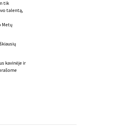
n tik
avo talentą,
o Metų
yškiausių
us kavinėje ir
, prašome