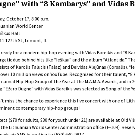
ugne” with “8 Kambarys” and Vidas B
day, October 17, 8:00 p.m.
huanian World Center
Riškus Hall
11 127th St, Lemont, IL
 ready for a modern hip-hop evening with Vidas Bareikis and “8 Ka
rgetic duo behind hits like “Ieškau” and the album “Atlantida.” Th
sists of Karolis Talutis (Talaz) and Deividas Alejūnas (Corsalis). “
 over 10 million views on YouTube. Recognized for their talent, “
 named Hip-Hop Group of the Year at the M.A.M.A. Awards, and in 2
g “Ežero Dugne” with Vidas Bareikis was selected as Song of the Ye
’t miss the chance to experience this live concert with one of Lit
minent contemporary hip-hop groups!
kets ($70 for adults, $30 for youth under 21) are available at Old Vi
 the Lithuanian World Center Administration office (F-104). Rese
made via SMS by writing to (630) 640-9817.