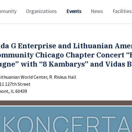
munity
Organizations
Events
News
Facilities
ida G Enterprise and Lithuanian Ame
ommunity Chicago Chapter Concert “
ugne” with “8 Kambarys” and Vidas B
Lithuanian World Center, R. Riskus Hall
11 127th Street
ont, IL 60439