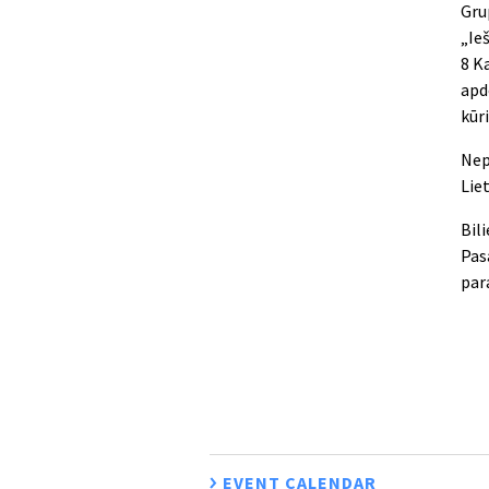
Gru
„Ie
8 K
apd
kūri
Nep
Lie
Bil
Pas
par
EVENT CALENDAR