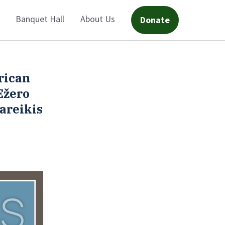
Banquet Hall
About Us
Donate
rican
Ežero
areikis