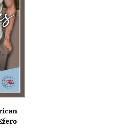
rican
Ežero