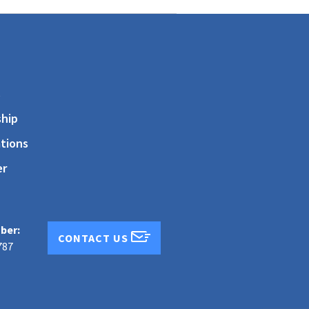
s
hip
tions
er
ber:
CONTACT US
787