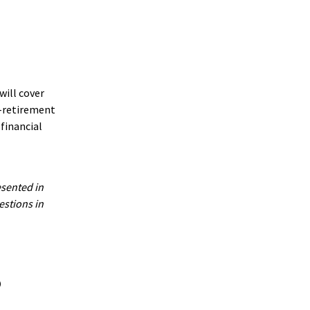
will cover
e-retirement
 financial
esented in
estions in
o