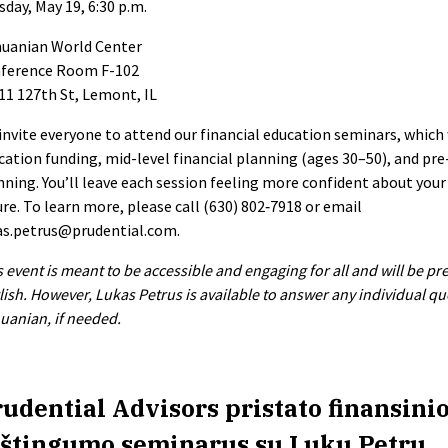
sday, May 19, 6:30 p.m.
huanian World Center
ference Room F-102
11 127th St, Lemont, IL
invite everyone to attend our financial education seminars, which 
cation funding, mid-level financial planning (ages 30–50), and pr
nning. You’ll leave each session feeling more confident about your
ure. To learn more, please call (630) 802‑7918 or email
as.petrus@prudential.com
.
s event is meant to be accessible and engaging for all and will be pr
lish. However, Lukas Petrus is available to answer any individual qu
huanian, if needed.
udential Advisors pristato finansini
aštingumo seminarus su Luku Petru