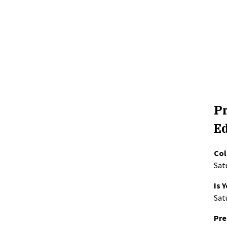
Pr
E
Col
Satu
Is 
Sat
Pre