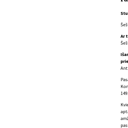
Stu
Šešt
Ar 
Šešt
Iša
pri
Antr
Pas
Kon
149
Kvi
apt
amž
pas