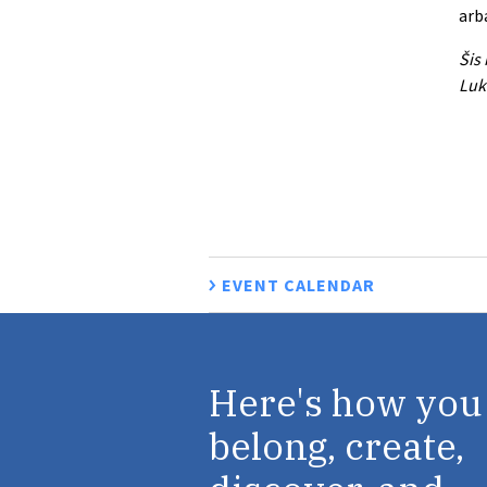
arb
Šis 
Luka
EVENT CALENDAR
Here's how you
belong, create,