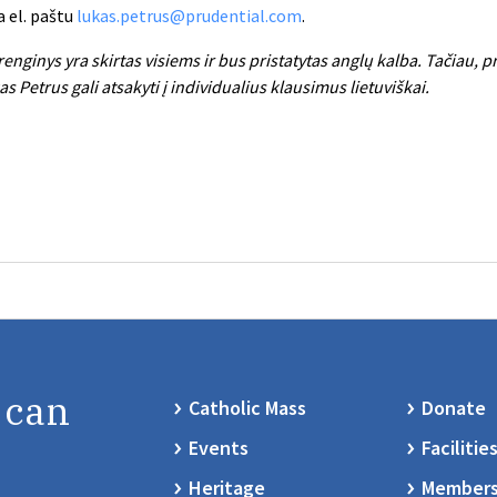
a el. paštu
lukas.petrus@prudential.com
.
renginys yra skirtas visiems ir bus pristatytas anglų kalba. Tačiau, p
s Petrus gali atsakyti į individualius klausimus lietuviškai.
 can
Catholic Mass
Donate
Events
Facilitie
Heritage
Members