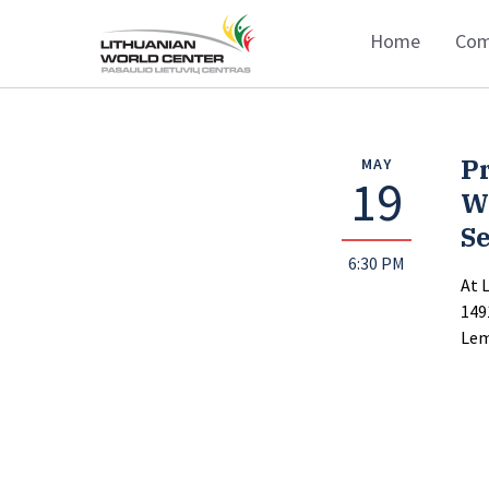
Home
Com
Pr
MAY
19
W
Se
6:30 PM
At 
149
Lem