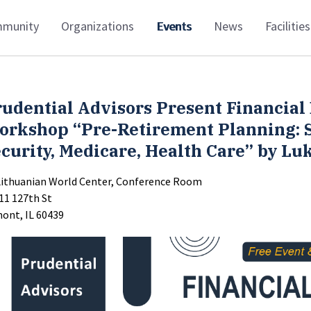
munity
Organizations
Events
News
Facilities
udential Advisors Present Financial
orkshop “Pre-Retirement Planning: S
curity, Medicare, Health Care” by Lu
Lithuanian World Center, Conference Room
11 127th St
ont, IL 60439