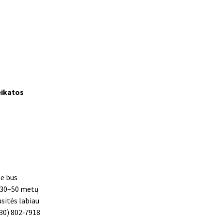
eikatos
se bus
 (30–50 metų
sitės labiau
630) 802‑7918