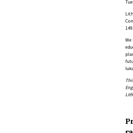
Tue
Lit
Con
149
We 
edu
pla
fut
luk
Thi
Eng
Lit
Pr
r