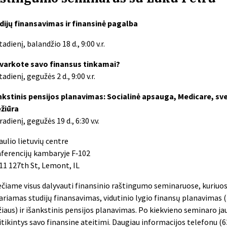
dijų finansavimas ir finansinė pagalba
adienį, balandžio 18 d., 9:00 v.r.
tvarkote savo finansus tinkamai?
adienį, gegužės 2 d., 9:00 v.r.
nkstinis pensijos planavimas: Socialinė apsauga, Medicare, sv
ežiūra
adienį, gegužės 19 d., 6:30 v.v.
aulio lietuvių centre
ferencijų kambaryje F‑102
11 127th St, Lemont, IL
ečiame visus dalyvauti finansinio raštingumo seminaruose, kuriuo
ariamas studijų finansavimas, vidutinio lygio finansų planavimas
iaus) ir išankstinis pensijos planavimas. Po kiekvieno seminaro jau
itikintys savo finansine ateitimi. Daugiau informacijos telefonu (