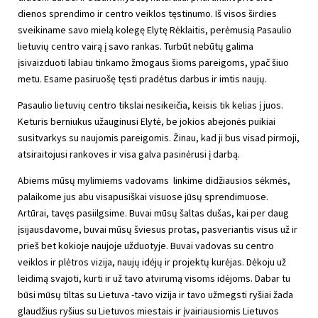
dienos sprendimo ir centro veiklos tęstinumo. Iš visos širdies
sveikiname savo mielą kolegę Elytę Rėklaitis, perėmusią Pasaulio
lietuvių centro vairą į savo rankas. Turbūt nebūtų galima
įsivaizduoti labiau tinkamo žmogaus šioms pareigoms, ypač šiuo
metu. Esame pasiruošę tęsti pradėtus darbus ir imtis naujų.
Pasaulio lietuvių centro tikslai nesikeičia, keisis tik kelias į juos.
Keturis berniukus užauginusi Elytė, be jokios abejonės puikiai
susitvarkys su naujomis pareigomis. Žinau, kad ji bus visad pirmoji,
atsiraitojusi rankoves ir visa galva pasinėrusi į darbą.
Abiems mūsų mylimiems vadovams linkime didžiausios sėkmės,
palaikome jus abu visapusiškai visuose jūsų sprendimuose.
Artūrai, tavęs pasiilgsime. Buvai mūsų šaltas dušas, kai per daug
įsijausdavome, buvai mūsų šviesus protas, pasveriantis visus už ir
prieš bet kokioje naujoje užduotyje. Buvai vadovas su centro
veiklos ir plėtros vizija, naujų idėjų ir projektų kurėjas. Dėkoju už
leidimą svajoti, kurti ir už tavo atvirumą visoms idėjoms. Dabar tu
būsi mūsų tiltas su Lietuva -tavo vizija ir tavo užmegsti ryšiai žada
glaudžius ryšius su Lietuvos miestais ir įvairiausiomis Lietuvos