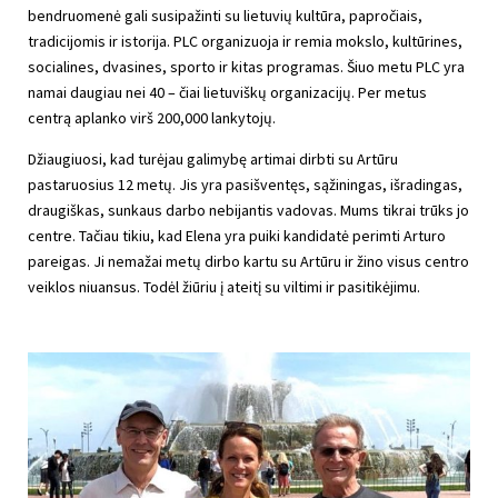
bendruomenė gali susipažinti su lietuvių kultūra, papročiais,
tradicijomis ir istorija. PLC organizuoja ir remia mokslo, kultūrines,
socialines, dvasines, sporto ir kitas programas. Šiuo metu PLC yra
namai daugiau nei 40 – čiai lietuviškų organizacijų. Per metus
centrą aplanko virš 200,000 lankytojų.
Džiaugiuosi, kad turėjau galimybę artimai dirbti su Artūru
pastaruosius 12 metų. Jis yra pasišventęs, sąžiningas, išradingas,
draugiškas, sunkaus darbo nebijantis vadovas. Mums tikrai trūks jo
centre. Tačiau tikiu, kad Elena yra puiki kandidatė perimti Arturo
pareigas. Ji nemažai metų dirbo kartu su Artūru ir žino visus centro
veiklos niuansus. Todėl žiūriu į ateitį su viltimi ir pasitikėjimu.