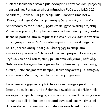
nuolatos kiekvienas savaip prisideda prie Centro veiklos, projektų
ir sprendimų. Per pastarąjį dešimtmetį po PLC stogu įsikūrė 20
papildomų lietuviškų organizacijų, kurių dabar turime net 40.
Užmegsta daugybė Centrui palankių ryšių, pasirašyta nemažai
bendradarbiavimo sutarčių, įvykdyta daugybė svarbių projektų.
Kiekvienas pastatų komplekso kampelis buvo atnaujintas, centro
finansinė padėtis labai sustiprinta ir sutvarkyti visi administraciniai
ir valdymo procesai. Artūrui vadovaujant centro veikla atgijo ir
pakilo į profesionalų ir daug aukštesnį lygį. Kažkaip labai
simboliškai paskutiniu Artūro vadovaujamu projektu tapo naujas
kryžius, vos prieš keletą dienų pakabintas virš įėjimo į bažnyčią.
Nežinau kito žmogaus, kuris geriau žinotų kiekvieną dokumentą,
sutartį, kiekvieną pastato kampelį, kiekvieną varžtelį. Tai žmogus,
kuris gyveno Centru ir, tikiu, kad ilgai dar juo gyvens.
Tačiau neverta gąsdintis, juk Artūras savo pareigas perduoda
žmogui su puikia patirtimi ir žiniomis, o svarbiausia didžiule meile
šiai organizacijai. Tai žmogus, kuris jau daugiau nei 8 metus yra šios
komandos dalimi ir kuriam po truputį buvo patikima vis rimtesni,
didesni darbai ir atsakomybės, natūraliai priartinant prie šios