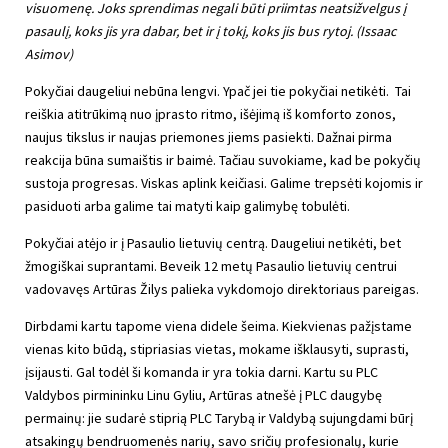
visuomenę. Joks sprendimas negali būti priimtas neatsižvelgus į
pasaulį, koks jis yra dabar, bet ir į tokį, koks jis bus rytoj. (Issaac
Asimov)
Pokyčiai daugeliui nebūna lengvi. Ypač jei tie pokyčiai netikėti. Tai
reiškia atitrūkimą nuo įprasto ritmo, išėjimą iš komforto zonos,
naujus tikslus ir naujas priemones jiems pasiekti. Dažnai pirma
reakcija būna sumaištis ir baimė. Tačiau suvokiame, kad be pokyčių
sustoja progresas. Viskas aplink keičiasi. Galime trepsėti kojomis ir
pasiduoti arba galime tai matyti kaip galimybę tobulėti.
Pokyčiai atėjo ir į Pasaulio lietuvių centrą. Daugeliui netikėti, bet
žmogiškai suprantami. Beveik 12 metų Pasaulio lietuvių centrui
vadovavęs Artūras Žilys palieka vykdomojo direktoriaus pareigas.
Dirbdami kartu tapome viena didele šeima. Kiekvienas pažįstame
vienas kito būdą, stipriasias vietas, mokame išklausyti, suprasti,
įsijausti. Gal todėl ši komanda ir yra tokia darni. Kartu su PLC
Valdybos pirmininku Linu Gyliu, Artūras atnešė į PLC daugybę
permainų: jie sudarė stiprią PLC Tarybą ir Valdybą sujungdami būrį
atsakingų bendruomenės narių, savo sričių profesionalų, kurie