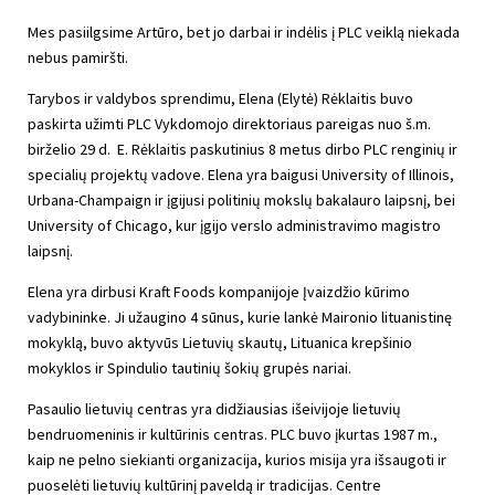
Mes pasiilgsime Artūro, bet jo darbai ir indėlis į PLC veiklą niekada
nebus pamiršti.
Tarybos ir valdybos sprendimu, Elena (Elytė) Rėklaitis buvo
paskirta užimti PLC Vykdomojo direktoriaus pareigas nuo š.m.
birželio 29 d. E. Rėklaitis paskutinius 8 metus dirbo PLC renginių ir
specialių projektų vadove. Elena yra baigusi University of Illinois,
Urbana-Champaign ir įgijusi politinių mokslų bakalauro laipsnį, bei
University of Chicago, kur įgijo verslo administravimo magistro
laipsnį.
Elena yra dirbusi Kraft Foods kompanijoje Įvaizdžio kūrimo
vadybininke. Ji užaugino 4 sūnus, kurie lankė Maironio lituanistinę
mokyklą, buvo aktyvūs Lietuvių skautų, Lituanica krepšinio
mokyklos ir Spindulio tautinių šokių grupės nariai.
Pasaulio lietuvių centras yra didžiausias išeivijoje lietuvių
bendruomeninis ir kultūrinis centras. PLC buvo įkurtas 1987 m.,
kaip ne pelno siekianti organizacija, kurios misija yra išsaugoti ir
puoselėti lietuvių kultūrinį paveldą ir tradicijas. Centre