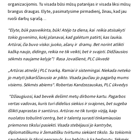
organizacijomis. Tu visada būsi mūsų patarėjas ir visada liksi mūsų
brangus draugas. Elyte, pasimatysime pirmadienį, žinau, kad jau
ruoši darbų sąrašą…
“Elyte, būk pasveikinta, būk! Atėjo ta diena, kai reikia atsisakyti
tokio gyvenimo, kokį planavai, kad galėtum patirti, kas laukia.
Artūrai, čia buvo visko: juoko, ašarų ir dramų. Bet norint atlikti
kažką naujo, didingo, reikia ne tik veikti, bet ir svajoti. Didžiausios
sėkmės naujame kelyje”! Rasa Jovaišienė, PLC ūkvedė
„Artūras atnešė į PLC tvarką. Ramiai ir sistemingai. Niekada neteko
jo matyti įsikarščiavusio ar pikto. Visada jaučiau jo pagarbą mums
visiems. Sėkmės abiems“. Robertas Kandzezauskas, PLC ūkvedys
“Džiaugiuosi, kad beveik dešimt metų dirbome kartu. Pagarbos
vertas vadovas, kuris turi didelius siekius ir svajones, bet sugeba
i
šlikti paprastas ir santūrus. Artūras ne tik turėjo viziją, kaip
nuolatos tobulinti centrą, bet ir talentą surasti tinkamiausias
priemones tikslui pasiekti. Visada stebėjausi jo kantrybe,
diplomatiškumu ir žemaitišku tvirtumu siekiant tikslo. Su tokiomis
savybėmis jis tikrai neprapuls, kur bebūtų ir ką bedarytų. Sėkmės