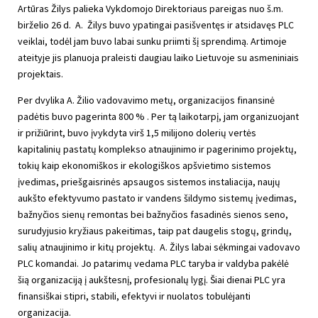
Artūras Žilys palieka Vykdomojo Direktoriaus pareigas nuo š.m.
birželio 26 d. A. Žilys buvo ypatingai pasišventęs ir atsidavęs PLC
veiklai, todėl jam buvo labai sunku priimti šį sprendimą. Artimoje
ateityje jis planuoja praleisti daugiau laiko Lietuvoje su asmeniniais
projektais.
Per dvylika A. Žilio vadovavimo metų, organizacijos finansinė
padėtis buvo pagerinta 800 % . Per tą laikotarpį, jam organizuojant
ir prižiūrint, buvo įvykdyta virš 1,5 milijono dolerių vertės
kapitalinių pastatų komplekso atnaujinimo ir pagerinimo projektų,
tokių kaip ekonomiškos ir ekologiškos apšvietimo sistemos
įvedimas, priešgaisrinės apsaugos sistemos instaliacija, naujų
aukšto efektyvumo pastato ir vandens šildymo sistemų įvedimas,
bažnyčios sienų remontas bei bažnyčios fasadinės sienos seno,
surudyjusio kryžiaus pakeitimas, taip pat daugelis stogų, grindų,
salių atnaujinimo ir kitų projektų. A. Žilys labai sėkmingai vadovavo
PLC komandai. Jo patarimų vedama PLC taryba ir valdyba pakėlė
šią organizaciją į aukštesnį, profesionalų lygį. Šiai dienai PLC yra
finansiškai stipri, stabili, efektyvi ir nuolatos tobulėjanti
organizacija.