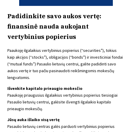
Padidinkite savo aukos vertę:
finansinė nauda aukojant
vertybinius popierius
Paaukoję ilgalaikius vertybinius popierius (“securities”), tokius
kaip akcijos (“stocks”), obligacijos (“bonds”) ir investiciniai fondai
(“mutual funds”) Pasaulio lietuvių centrui, galite padidinti savo
aukos vertę ir tuo pačiu pasinaudoti reikšmingomis mokesčių
lengvatomis.
Išvenkite kapitalo prieaugio mokesčio
Paaukoję priaugusius ilgalaikius vertybinius popierius tiesiogiai
Pasaulio lietuvių centrui, galėsite išvengti ilgalaikio kapitalo
prieaugio mokesčių.
Jūsų auka išlaiko visą vertę
Pasaulio lietuvių centras galės parduoti vertybinius popierius