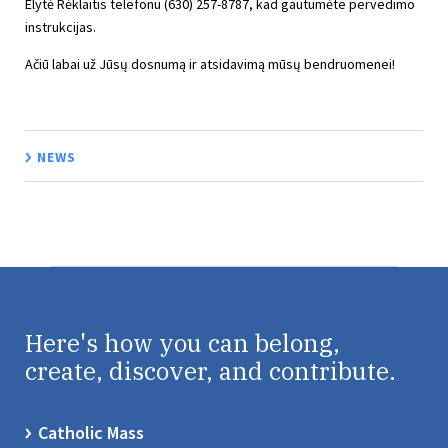
Elytė Rėklaitis telefonu (630) 257-8787, kad gautumėte pervedimo
instrukcijas.
Ačiū labai už Jūsų dosnumą ir atsidavimą mūsų bendruomenei!
NEWS
Here's how you can belong,
create, discover, and contribute.
Catholic Mass