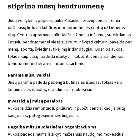
stiprina mūsų bendruomenę
Jūsų vertybinių popierių auka Pasaulio lietuvių centrui remia
didžiausią lietuvių kultūros ir bendruomenės centrą už Lietuvos
ribų. Centras aptarnauja tūkstančius žmonių ir šeimų, suteikdamas
lietuvių bendruomenei vietą susiburti ir švęsti kultūrinį paveldą per
meną, sportą, švietimą, tikėjimą ir dar daugiau. Dosnios aukos,
tokios kaip Jūsų, padeda išlaikyti ir tobulinti centrą šiandienos
bendruomenei bei ateinančioms kartoms.
Parama mūsų veiklai
Jūsų parama padeda padengti būtinąsias išlaidas, tokias kaip
komunalinės išlaidos, draudimas ir mokesčiai.
Investicija į mūsų patalpas
Aukos leidžia remontuoti, prižiūrėti ir puošti centrą, kad jis būtų
saugesnis, patogesnis ir svetingesnis.
Pagalba mūsų nuolatinėms organizacijoms
Aukos padeda mums išlaikyti mažesnius naudojimo mokesčius