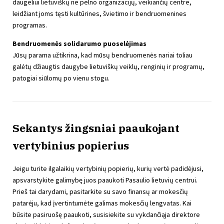
daugeliui lietuviškų ne pelno organizacijų, veikiančių centre,
leidžiant joms tęsti kultūrines, švietimo ir bendruomenines
programas.
Bendruomenės solidarumo puoselėjimas
Jūsų parama užtikrina, kad mūsų bendruomenės nariai toliau
galėtų džiaugtis daugybe lietuviškų veiklų, renginių ir programų,
patogiai siūlomų po vienu stogu.
Sekantys žingsniai paaukojant
vertybinius popierius
Jeigu turite ilgalaikių vertybinių popierių, kurių vertė padidėjusi,
apsvarstykite galimybę juos paaukoti Pasaulio lietuvių centrui.
Prieš tai darydami, pasitarkite su savo finansų ar mokesčių
patarėju, kad įvertintumėte galimas mokesčių lengvatas. Kai
būsite pasiruošę paaukoti, susisiekite su vykdančiąja direktore