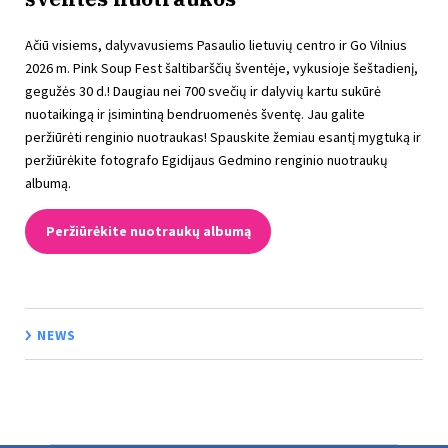
Ačiū visiems, dalyvavusiems Pasaulio lietuvių centro ir Go Vilnius
2026 m. Pink Soup Fest šaltibarščių šventėje, vykusioje šeštadienį,
gegužės 30 d.! Daugiau nei 700 svečių ir dalyvių kartu sukūrė
nuotaikingą ir įsimintiną bendruomenės šventę. Jau galite
peržiūrėti renginio nuotraukas! Spauskite žemiau esantį mygtuką ir
peržiūrėkite fotografo Egidijaus Gedmino renginio nuotraukų
albumą.
Peržiūrėkite nuotraukų albumą
NEWS