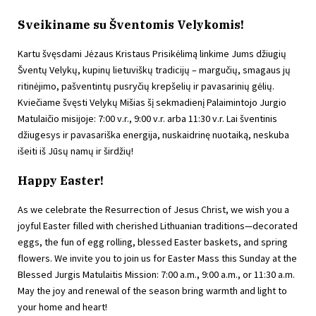
Sveikiname su Šventomis Velykomis!
Kartu švęsdami Jėzaus Kristaus Prisikėlimą linkime Jums džiugių
Šventų Velykų, kupinų lietuviškų tradicijų – margučių, smagaus jų
ritinėjimo, pašventintų pusryčių krepšelių ir pavasarinių gėlių.
Kviečiame švęsti Velykų Mišias šį sekmadienį Palaimintojo Jurgio
Matulaičio misijoje: 7:00 v.r., 9:00 v.r. arba 11:30 v.r. Lai šventinis
džiugesys ir pavasariška energija, nuskaidrinę nuotaiką, neskuba
išeiti iš Jūsų namų ir širdžių!
Happy Easter!
As we celebrate the Resurrection of Jesus Christ, we wish you a
joyful Easter filled with cherished Lithuanian traditions—decorated
eggs, the fun of egg rolling, blessed Easter baskets, and spring
flowers. We invite you to join us for Easter Mass this Sunday at the
Blessed Jurgis Matulaitis Mission: 7:00 a.m., 9:00 a.m., or 11:30 a.m.
May the joy and renewal of the season bring warmth and light to
your home and heart!