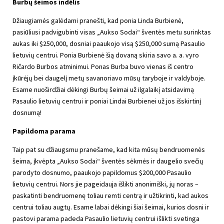
Burbų šeimos indėlis
Džiaugiamės galėdami pranešti, kad ponia Linda Burbienė,
pasiūliusi padvigubinti visas „Aukso Sodai“ šventės metu surinktas
aukas iki $250,000, dosniai paaukojo visą $250,000 sumą Pasaulio
lietuvių centrui. Ponia Burbienė šią dovaną skiria savo a. a. vyro
Ričardo Burbos atminimui. Ponas Burba buvo vienas iš centro
įkūrėjų bei daugelį metų savanoriavo mūsų taryboje ir valdyboje.
Esame nuoširdžiai dėkingi Burbų šeimai už ilgalaikį atsidavimą
Pasaulio lietuvių centrui ir poniai Lindai Burbienei už jos išskirtinį
dosnumą!
Papildoma parama
Taip pat su džiaugsmu pranešame, kad kita mūsų bendruomenės
šeima, įkvėpta „Aukso Sodai“ šventės sėkmės ir daugelio svečių
parodyto dosnumo, paaukojo papildomus $200,000 Pasaulio
lietuvių centrui. Nors jie pageidauja išlikti anonimiški, jų noras –
paskatinti bendruomenę toliau remti centrą ir užtikrinti, kad aukos
centrui toliau augtų. Esame labai dėkingi šiai šeimai, kurios dosni ir
pastovi parama padeda Pasaulio lietuvių centrui išlikti svetinga