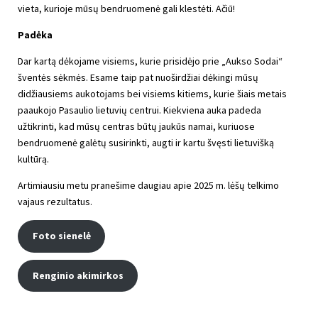
vieta, kurioje mūsų bendruomenė gali klestėti. Ačiū!
Padėka
Dar kartą dėkojame visiems, kurie prisidėjo prie „Aukso Sodai“
šventės sėkmės. Esame taip pat nuoširdžiai dėkingi mūsų
didžiausiems aukotojams bei visiems kitiems, kurie šiais metais
paaukojo Pasaulio lietuvių centrui. Kiekviena auka padeda
užtikrinti, kad mūsų centras būtų jaukūs namai, kuriuose
bendruomenė galėtų susirinkti, augti ir kartu švęsti lietuvišką
kultūrą.
Artimiausiu metu pranešime daugiau apie 2025 m. lėšų telkimo
vajaus rezultatus.
Foto sienelė
Renginio akimirkos