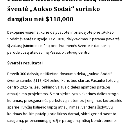
šventė „Aukso Sodai“ surinko
daugiau nei $118,000
Dėkojame visiems, kurie dalyvavote ir prisidėjote prie „Aukso
Sodai“ šventės rugsėjo 27 d. Jūsų dalyvavimas ir parama pavertė
šį vakarą įsimintina mūsų bendruomenės švente ir dar kartą
parodė Jūsų atsidavimą Pasaulio lietuvių centrui.
Šventės rezultatai
Beveik 300 dalyvių neįtikėtino dosnumo dėka, „Aukso Sodai“
šventė surinko $118,424 pelno, kuris bus skirtas Pasaulio lietuvių
centro 2025 m. lėšų telkimo vajaus didelės apimties patalpų
atnaujinimo projektams. Šie projektai yra: vakarinės dalies stogo
keitimas, priešgaisrinės purkštuvų sistemos įrengimas tautodailės
sparne, Kryžių kalnelio laiptų atnaujinimas, vandens šildytuvų
keitimas bei kiti patalpų priežiūros darbai, skirti gerinti pastato
saugumą, prieinamumą, grožį ir patogumą mūsų bendruomenei.